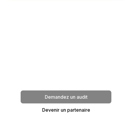
Parlons de votre projet
Vous avez besoin d'un audit, d'une
refonte, d'un support technique ou
d'un service géré ? Nos équipes sont
disponibles pour analyser votre
environnement et vous proposer la
solution la plus pertinente.
Demandez un audit
Devenir un partenaire